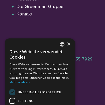
Die Greenman Gruppe
Kontakt
×
Diese Website verwendet
ENGLISH
Cookies
enquiry@gform.eu
| +49 (0) 30 555 7929
GERMAN
Diese Website verwendet Cookies, um Ihre
10
Nutzererfahrung zu verbessern. Durch die
Nutzung unserer Website stimmen Sie allen
Jägerstraße 60, 10117 Berlin
Cookies gemäß unserer Cookie-Richtlinie zu.
Mehr erfahren
Startseite
UNBEDINGT ERFORDERLICH
Über uns
LEISTUNG