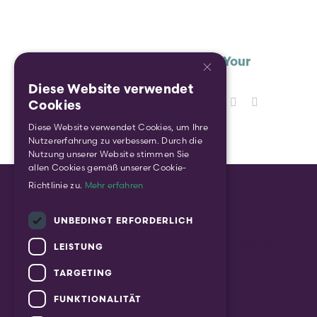
Share This Story, Choose Your
×
Platform!
Diese Website verwendet
ENGLISH
Facebook
X
Reddit
LinkedIn
WhatsApp
Tumblr
Pinterest
Vk
Xing
Email
Cookies
GERMAN
Diese Website verwendet Cookies, um Ihre
Nutzererfahrung zu verbessern. Durch die
Nutzung unserer Website stimmen Sie
allen Cookies gemäß unserer Cookie-
Richtlinie zu.
Mehr erfahren
UNBEDINGT ERFORDERLICH
enquiry@gform.eu
| +49 (0) 30 555 7929
LEISTUNG
10
TARGETING
Jägerstraße 60, 10117 Berlin
FUNKTIONALITÄT