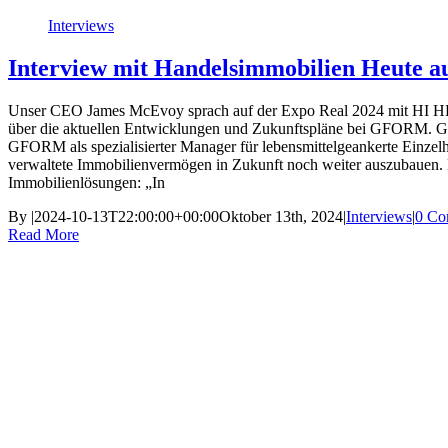
Interviews
Interview mit Handelsimmobilien Heute a
Unser CEO James McEvoy sprach auf der Expo Real 2024 mit HI H
über die aktuellen Entwicklungen und Zukunftspläne bei GFORM. Geg
GFORM als spezialisierter Manager für lebensmittelgeankerte Einzelh
verwaltete Immobilienvermögen in Zukunft noch weiter auszubauen. 
Immobilienlösungen: „In
By
|
2024-10-13T22:00:00+00:00
Oktober 13th, 2024
|
Interviews
|
0 Co
Read More