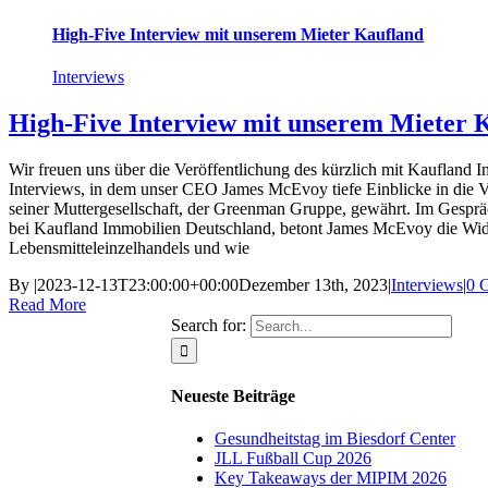
High-Five Interview mit unserem Mieter Kaufland
Interviews
High-Five Interview mit unserem Mieter 
Wir freuen uns über die Veröffentlichung des kürzlich mit Kaufland 
Interviews, in dem unser CEO James McEvoy tiefe Einblicke in die
seiner Muttergesellschaft, der Greenman Gruppe, gewährt. Im Gesprä
bei Kaufland Immobilien Deutschland, betont James McEvoy die Wide
Lebensmitteleinzelhandels und wie
By
|
2023-12-13T23:00:00+00:00
Dezember 13th, 2023
|
Interviews
|
0 
Read More
Search for:
Neueste Beiträge
Gesundheitstag im Biesdorf Center
JLL Fußball Cup 2026
Key Takeaways der MIPIM 2026