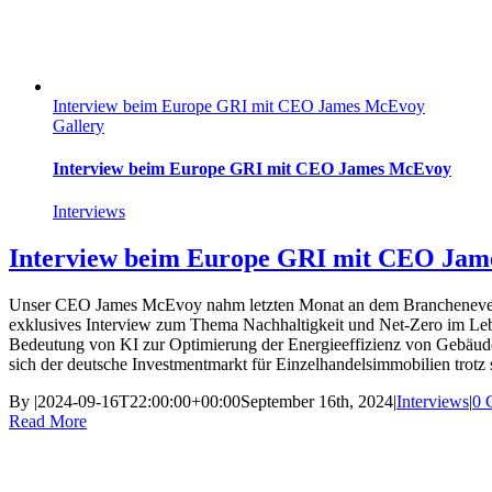
Interview beim Europe GRI mit CEO James McEvoy
Gallery
Interview beim Europe GRI mit CEO James McEvoy
Interviews
Interview beim Europe GRI mit CEO Ja
Unser CEO James McEvoy nahm letzten Monat an dem Branchenevent
exklusives Interview zum Thema Nachhaltigkeit und Net-Zero im Leb
Bedeutung von KI zur Optimierung der Energieeffizienz von Gebäuden
sich der deutsche Investmentmarkt für Einzelhandelsimmobilien trotz
By
|
2024-09-16T22:00:00+00:00
September 16th, 2024
|
Interviews
|
0 
Read More